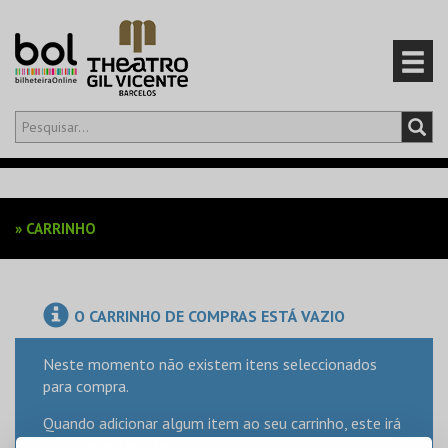
Olá,
iniciar sessão
PT
0
CARRINHO
»
CARRINHO
EVENTOS
CARTÕES
O CARRINHO DE COMPRAS ESTÁ VAZIO
PRODUTOS
Neste momento não existem itens seleccionados
para compra.
Quando adicionar algum item ao seu carrinho, este irá
ser apresentado nesta página.