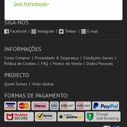
Gerir Preferências
Login & Registo de Clientes
Minha Conta
Produtores
Orientadores de Salas
SIGA-NOS
Facebook
Instagram
Twitter
E-mail
INFORMAÇÕES
Como Comprar
Privacidade & Segurança
Condições Gerais
Política de Cookies
FAQ
Pontos de Venda
Dados Pessoais
PROJECTO
Quem Somos
Visão Global
FORMAS DE PAGAMENTO: