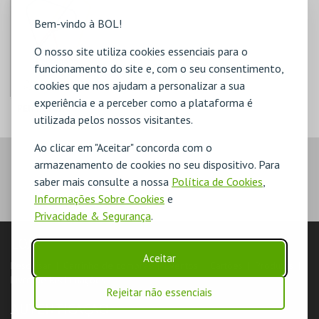
Bem-vindo à BOL!
O nosso site utiliza cookies essenciais para o
funcionamento do site e, com o seu consentimento,
cookies que nos ajudam a personalizar a sua
experiência e a perceber como a plataforma é
PENTÁGONO
utilizada pelos nossos visitantes.
PENTÁGONO
Ao clicar em "Aceitar" concorda com o
URBANO
armazenamento de cookies no seu dispositivo. Para
AQUISIÇÃO
saber mais consulte a nossa
Política de Cookies
,
Informações Sobre Cookies
e
MAIS INFO
Privacidade & Segurança
.
COMPRAR
LOJA
Aceitar
Pesquisar
Carrinho de compras
Eventos
Cartões
Produtos
Livro de Reclamações
Rejeitar não essenciais
AUTENTICAÇÃO